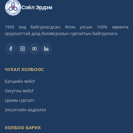
Соёл Эрдэм
1993 онд байгуулагдсан, Япон улсын 100% хөрөнгө
оруулалттай дээд боловсролын сургалтын байгууллага.
ЧУХАЛ ХОЛБООС
Багшийн веб
Оюутны веб
Цахим сургалт
Элсэлтийн мэдээлэл
ХОЛБОО БАРИХ