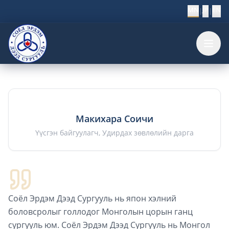
MN
JP
EN
|
|
Макихара Соичи
Үүсгэн байгуулагч, Удирдах зөвлөлийн дарга
Соёл Эрдэм Дээд Сургууль нь япон хэлний
боловсролыг голлодог Монголын цорын ганц
сургууль юм. Соёл Эрдэм Дээд Сургууль нь Монгол