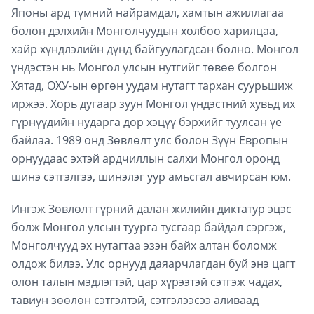
Японы ард түмний найрамдал, хамтын ажиллагаа
болон дэлхийн Монголчуудын холбоо харилцаа,
хайр хүндлэлийн дүнд байгуулагдсан болно. Монгол
үндэстэн нь Монгол улсын нутгийг төвөө болгон
Хятад, ОХУ-ын өргөн уудам нутагт тархан суурьшиж
иржээ. Хорь дугаар зуун Монгол үндэстний хувьд их
гүрнүүдийн нударга дор хэцүү бэрхийг туулсан үе
байлаа. 1989 онд Зөвлөлт улс болон Зүүн Европын
орнуудаас эхтэй ардчиллын салхи Монгол оронд
шинэ сэтгэлгээ, шинэлэг уур амьсгал авчирсан юм.
Ингэж Зөвлөлт гүрний далан жилийн диктатур эцэс
болж Монгол улсын туурга тусгаар байдал сэргэж,
Монголчууд эх нутагтаа эзэн байх алтан боломж
олдож билээ. Улс орнууд даяарчлагдан буй энэ цагт
олон талын мэдлэгтэй, цар хүрээтэй сэтгэж чадах,
тавиун зөөлөн сэтгэлтэй, сэтгэлээсээ аливаад