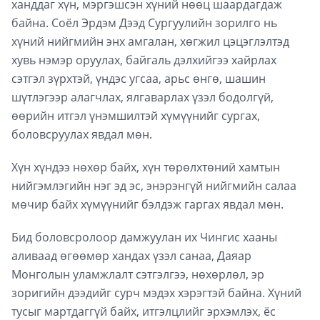
ханддаг хүн, мэргэшсэн хүний нөөц шаардагдаж
байна. Соёл Эрдэм Дээд Сургуулийн зорилго нь
хүний нийгмийн энх амгалан, хөгжил цэцэглэлтэд
хувь нэмэр оруулах, байгаль дэлхийгээ хайрлах
сэтгэл зүрхтэй, үндэс угсаа, арьс өнгө, шашин
шүтлэгээр алагчлах, ялгаварлах үзэл бодолгүй,
өөрийн итгэл үнэмшилтэй хүмүүнийг сургах,
боловсруулах явдал мөн.
Хүн хүндээ нөхөр байх, хүн төрөлхтөний хамтын
нийгэмлэгийн нэг эд эс, энэрэнгүй нийгмийн салаа
мөчир байх хүмүүнийг бэлдэж гаргах явдал мөн.
Бид боловсролоор дамжуулан их Чингис хааны
аливаад өгөөмөр хандах үзэл санаа, Даяар
Монголын уламжлалт сэтгэлгээ, нөхөрлөл, эр
зоригийн дээдийг сурч мэдэх хэрэгтэй байна. Хүний
тусыг мартдаггүй байх, итгэлцлийг эрхэмлэх, ёс