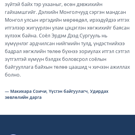
зүйтэй байх тэр ухааныг, өсөн дэвжихийн
гайхамшгийг. Дэлхийн Монголчууд сэргэн мандсан
Монгол улсын иргэдийн мөрөөдөл, ирээдүйдээ итгэх
итгэлээр жигүүрлэн улам цэцэглэн хөгжихийг баясан
хүлээж байна. Соёл Эрдэм Дээд Сургууль нь
хүмүүнлэг ардчилсан нийгмийн тулд, үндэстнийхээ
бадрал хөгжлийн төлөө бүхнээ зориулах итгэл сэтгэл
зүтгэлтэй хүмүүн бэлдэх боловсрол соёлын
байгууллага байхын төлөө цаашид ч хичээн ажиллах
болно.
—
Макихара Соичи
,
Үүсгэн байгуулагч, Удирдах
зөвлөлийн дарга