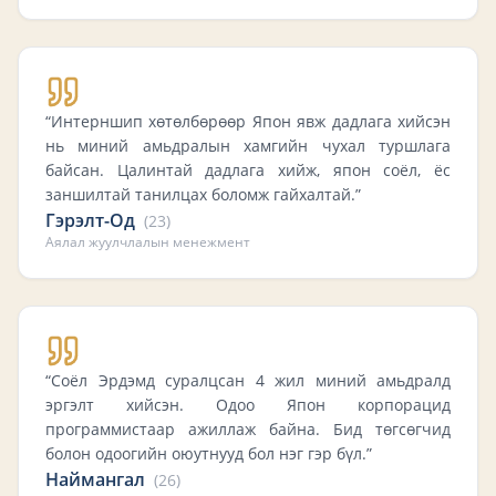
“
Интерншип хөтөлбөрөөр Япон явж дадлага хийсэн
нь миний амьдралын хамгийн чухал туршлага
байсан. Цалинтай дадлага хийж, япон соёл, ёс
заншилтай танилцах боломж гайхалтай.
”
Гэрэлт-Од
(
23
)
Аялал жуулчлалын менежмент
“
Соёл Эрдэмд суралцсан 4 жил миний амьдралд
эргэлт хийсэн. Одоо Япон корпорацид
программистаар ажиллаж байна. Бид төгсөгчид
болон одоогийн оюутнууд бол нэг гэр бүл.
”
Наймангал
(
26
)