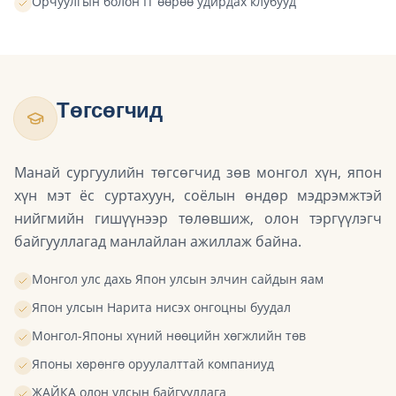
Орчуулгын болон IT өөрөө удирдах клубууд
Төгсөгчид
Манай сургуулийн төгсөгчид зөв монгол хүн, япон
хүн мэт ёс суртахуун, соёлын өндөр мэдрэмжтэй
нийгмийн гишүүнээр төлөвшиж, олон тэргүүлэгч
байгууллагад манлайлан ажиллаж байна.
Монгол улс дахь Япон улсын элчин сайдын яам
Япон улсын Нарита нисэх онгоцны буудал
Монгол-Японы хүний нөөцийн хөгжлийн төв
Японы хөрөнгө оруулалттай компаниуд
ЖАЙКА олон улсын байгууллага