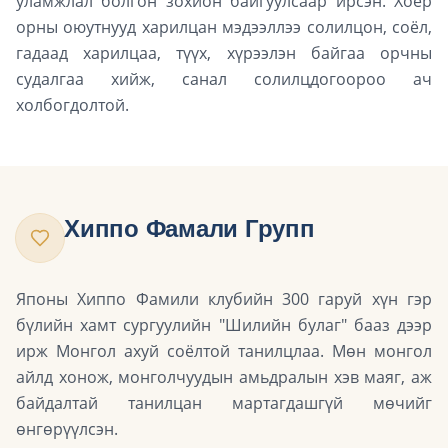
уламжлал болгон зохион байгуулсаар ирсэн. Хоёр
орны оюутнууд харилцан мэдээллээ солилцон, соёл,
гадаад харилцаа, түүх, хүрээлэн байгаа орчны
судалгаа хийж, санал солилцдогоороо ач
холбогдолтой.
Хиппо Фамали Групп
Японы Хиппо Фамили клубийн 300 гаруй хүн гэр
бүлийн хамт сургуулийн "Шилийн булаг" бааз дээр
ирж Монгол ахуй соёлтой танилцлаа. Мөн монгол
айлд хонож, монголчуудын амьдралын хэв маяг, аж
байдалтай танилцан мартагдашгүй мөчийг
өнгөрүүлсэн.