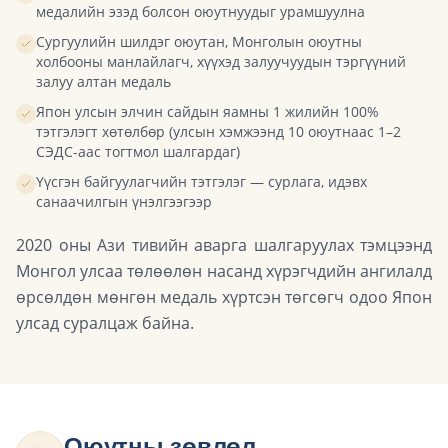
медалийн эзэд болсон оюутнуудыг урамшуулна
Сургуулийн шилдэг оюутан, Монголын оюутны
холбооны манлайлагч, хүүхэд залуучуудын тэргүүний
залуу алтан медаль
Япон улсын элчин сайдын яамны 1 жилийн 100%
тэтгэлэгт хөтөлбөр (улсын хэмжээнд 10 оюутнаас 1–2
СЭДС-аас тогтмол шалгардаг)
Үүсгэн байгуулагчийн тэтгэлэг — сурлага, идэвх
санаачилгын үнэлгээгээр
2020 оны Ази тивийн аварга шалгаруулах тэмцээнд
Монгол улсаа төлөөлөн насанд хүрэгчдийн ангилалд
өрсөлдөн мөнгөн медаль хүртсэн төгсөгч одоо Япон
улсад суралцаж байна.
Оюутны зөвлөл