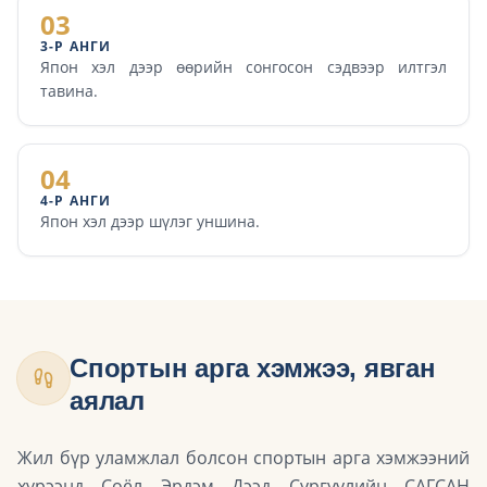
03
3-Р АНГИ
Япон хэл дээр өөрийн сонгосон сэдвээр илтгэл
тавина.
04
4-Р АНГИ
Япон хэл дээр шүлэг уншина.
Спортын арга хэмжээ, явган
аялал
Жил бүр уламжлал болсон спортын арга хэмжээний
хүрээнд Соёл Эрдэм Дээд Сургуулийн САГСАН