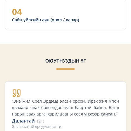
04
Сайн үйлсийн аян (өвөл / хавар)
ОЮУТНУУДЫН ҮГ
“
Энэ жил Соёл Эрдэмд элсэн орсон. Ирэх жил Япон
явахаар явах болсондоо маш баяртай байна. Багш
нарын заах арга, харилцааны соёл үнэхээр сайхан.
”
Далантай
(
21
)
Япон хэлний орчуулагч анги