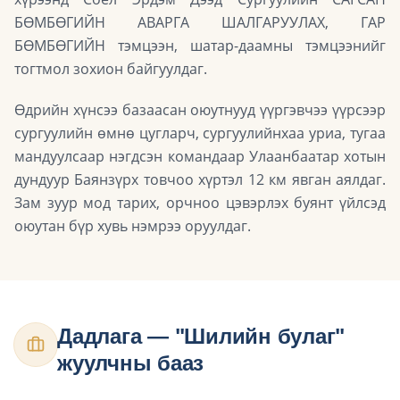
БӨМБӨГИЙН АВАРГА ШАЛГАРУУЛАХ, ГАР
БӨМБӨГИЙН тэмцээн, шатар-даамны тэмцээнийг
тогтмол зохион байгуулдаг.
Өдрийн хүнсээ базаасан оюутнууд үүргэвчээ үүрсээр
сургуулийн өмнө цугларч, сургуулийнхаа уриа, тугаа
мандуулсаар нэгдсэн командаар Улаанбаатар хотын
дундуур Баянзүрх товчоо хүртэл 12 км явган аялдаг.
Зам зуур мод тарих, орчноо цэвэрлэх буянт үйлсэд
оюутан бүр хувь нэмрээ оруулдаг.
Дадлага — "Шилийн булаг"
жуулчны бааз