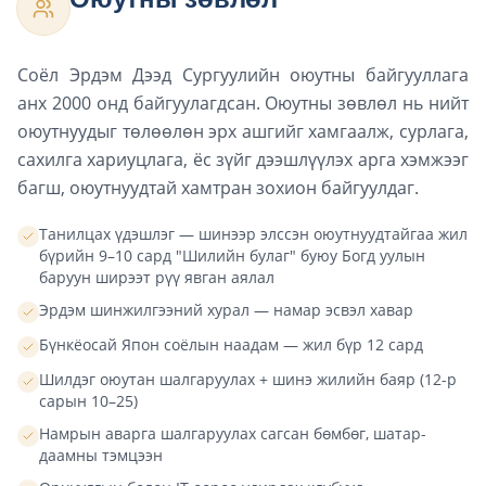
Соёл Эрдэм Дээд Сургуулийн оюутны байгууллага
анх 2000 онд байгуулагдсан. Оюутны зөвлөл нь нийт
оюутнуудыг төлөөлөн эрх ашгийг хамгаалж, сурлага,
сахилга хариуцлага, ёс зүйг дээшлүүлэх арга хэмжээг
багш, оюутнуудтай хамтран зохион байгуулдаг.
Танилцах үдэшлэг — шинээр элссэн оюутнуудтайгаа жил
бүрийн 9–10 сард "Шилийн булаг" буюу Богд уулын
баруун ширээт рүү явган аялал
Эрдэм шинжилгээний хурал — намар эсвэл хавар
Бүнкёосай Япон соёлын наадам — жил бүр 12 сард
Шилдэг оюутан шалгаруулах + шинэ жилийн баяр (12-р
сарын 10–25)
Намрын аварга шалгаруулах сагсан бөмбөг, шатар-
даамны тэмцээн