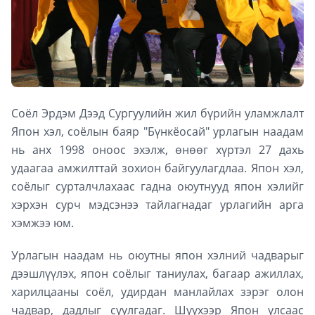
Соёл Эрдэм Дээд Сургуулийн жил бүрийн уламжлалт
Япон хэл, соёлын баяр "Бүнкёосай" урлагын наадам
нь анх 1998 оноос эхэлж, өнөөг хүртэл 27 дахь
удаагаа амжилттай зохион байгуулагдлаа. Япон хэл,
соёлыг сурталчлахаас гадна оюутнууд япон хэлийг
хэрхэн сурч мэдсэнээ тайлагнадаг урлагийн арга
хэмжээ юм.
Урлагын наадам нь оюутны япон хэлний чадварыг
дээшлүүлэх, япон соёлыг таниулах, багаар ажиллах,
харилцааны соёл, удирдан манлайлах зэрэг олон
чадвар, дадлыг суулгадаг. Шүүхээр Япон улсаас