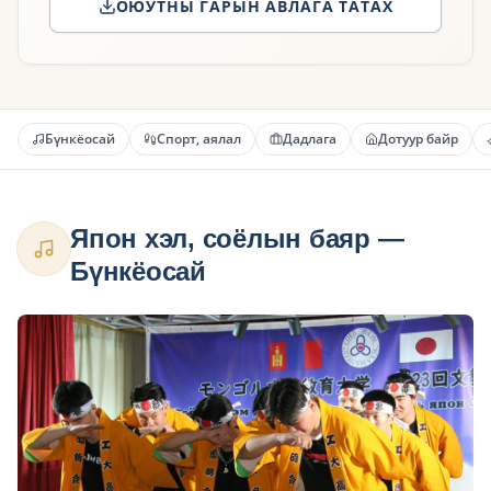
ОЮУТНЫ ГАРЫН АВЛАГА ТАТАХ
Бүнкёосай
Спорт, аялал
Дадлага
Дотуур байр
Япон хэл, соёлын баяр —
Бүнкёосай