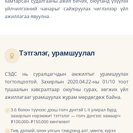
хамтарсан судалгааны ажил бичих, оюутанд үзүүлэх
үйлчилгээний чанарыг сайжруулах чиглэлээр үйл
ажиллагаа явуулна.
Тэтгэлэг, урамшуулал
СЭДС нь суралцагчдын амжилтыг урамшуулах
тогтолцоотой. Захирлын 2020.04.22-ны 01/10 тоот
тушаалын хавсралтаар оюутны сурах, хөгжих үйл
ажиллагааг урамшуулах журам мөрдөгдөж байна.
3.6 болон түүнээс дээш голч дүнтэй I, II улирал бүрд
захирлын нэрэмжит тэтгэлэг — голч дүнгээс хамаарч
₮100,000–₮150,000 хөнгөлөлт
Тив, дэлхий, олон улсын тэмцээнд алт, мөнгө, хүрэл