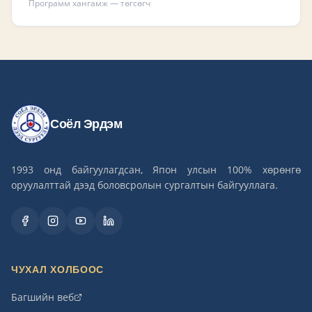
Программ хангамж — төгсөгч
Соёл Эрдэм
1993 онд байгуулагдсан, Япон улсын 100% хөрөнгө
оруулалттай дээд боловсролын сургалтын байгууллага.
ЧУХАЛ ХОЛБООС
Багшийн веб