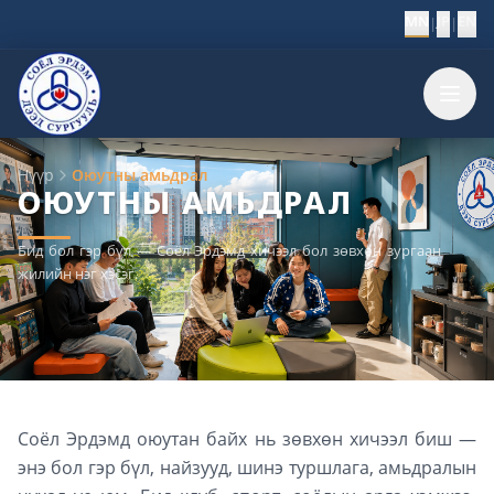
MN
JP
EN
|
|
Нүүр
Оюутны амьдрал
ОЮУТНЫ АМЬДРАЛ
Бид бол гэр бүл — Соёл Эрдэмд хичээл бол зөвхөн зургаан
жилийн нэг хэсэг.
Соёл Эрдэмд оюутан байх нь зөвхөн хичээл биш —
энэ бол гэр бүл, найзууд, шинэ туршлага, амьдралын