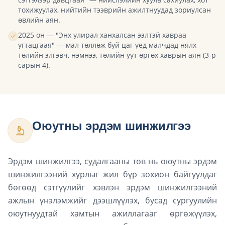
тохижуулах, нийтийн тээврийн ажилтнуудад зориулсан
өвлийн аян.
2025 он — "Энх улирал ханхалсан ээлтэй хавраа
угтацгаая" — мал төллөж буй цаг үед малчдад нялх
төлийн элгэвч, нэмнээ, төлийн уут өргөх хаврын аян (3-р
сарын 4).
Оюутны эрдэм шинжилгээ
Эрдэм шинжилгээ, судалгааны төв нь оюутны эрдэм
шинжилгээний хурлыг жил бүр зохион байгуулдаг
бөгөөд сэтгүүлийг хэвлэн эрдэм шинжилгээний
ажлын үнэлэмжийг дээшлүүлэх, бусад сургуулийн
оюутнуудтай хамтын ажиллагааг өргөжүүлэх,