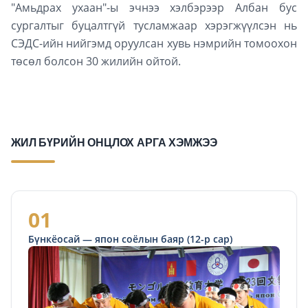
"Амьдрах ухаан"-ы эчнээ хэлбэрээр Албан бус
сургалтыг буцалтгүй тусламжаар хэрэгжүүлсэн нь
СЭДС-ийн нийгэмд оруулсан хувь нэмрийн томоохон
төсөл болсон 30 жилийн ойтой.
ЖИЛ БҮРИЙН ОНЦЛОХ АРГА ХЭМЖЭЭ
01
Бүнкёосай — япон соёлын баяр (12-р сар)