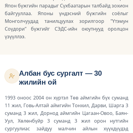
Япон бүжгийн парадыг Сүхбаатарын талбайд зохион
байгууллаа. Японы үндэсний бүжгийн соёлыг
Монголчуудад танилцуулах зорилгоор "Үтэмун
Соүдори" бүжгийг СЭДС-ийн оюутнууд оролцон
үзүүллээ.
Албан бус сургалт — 30
жилийн ой
1993 оноос 2004 он хүртэл Төв аймгийн бүх суманд
11 жил, Говь-Алтай аймгийн Тонхил, Дарви, Шарга 3
суманд 3 жил, Дорнод аймгийн Цагаан-Овоо, Баян-
Уул, Хөлөнбүйр 3 суманд 3 жил орон нутгийн
сургуулиас зайдуу малчин айлын хүүхдүүдэд