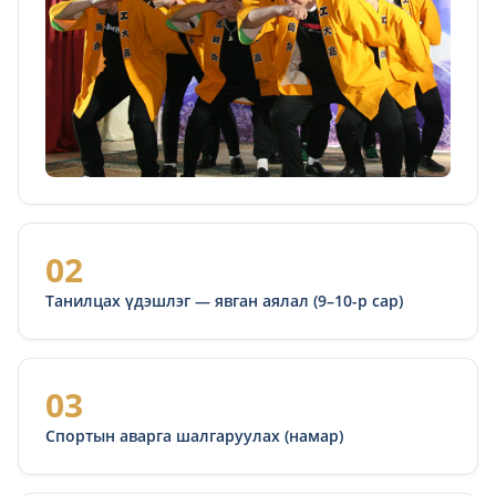
02
Танилцах үдэшлэг — явган аялал (9–10-р сар)
03
Спортын аварга шалгаруулах (намар)