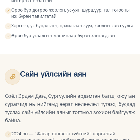
интернэт нээлттэй
Өрөө бүр дотроо жорлон, ус-уян шүршүүр, гал тогооны
иж бүрэн тавилгатай
Хөргөгч, ус буцалгагч, цахилгаан зуух, хоолны сав суулга
Өрөө бүр угаалгын машинаар бүрэн хангагдсан
Сайн үйлсийн аян
Соёл Эрдэм Дээд Сургуулийн эрдэмтэн багш, оюутан
сурагчид нь нийгэмд эерэг нөлөөлөл түгээх, бусдад
туслах сайн үйлсийн аяныг тогтмол зохион байгуулж
байна.
2024 он — "Жавар сэнгэсэн хүйтнийг жаргалтай
сэтгэлээр давцгаая" — нийслэлийн хууль сахиулах, хот