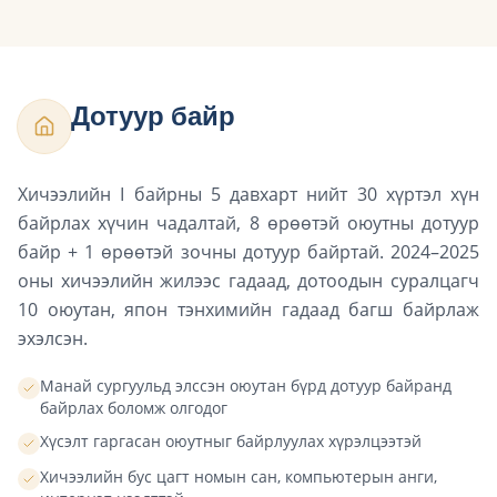
Дотуур байр
Хичээлийн I байрны 5 давхарт нийт 30 хүртэл хүн
байрлах хүчин чадалтай, 8 өрөөтэй оюутны дотуур
байр + 1 өрөөтэй зочны дотуур байртай. 2024–2025
оны хичээлийн жилээс гадаад, дотоодын суралцагч
10 оюутан, япон тэнхимийн гадаад багш байрлаж
эхэлсэн.
Манай сургуульд элссэн оюутан бүрд дотуур байранд
байрлах боломж олгодог
Хүсэлт гаргасан оюутныг байрлуулах хүрэлцээтэй
Хичээлийн бус цагт номын сан, компьютерын анги,