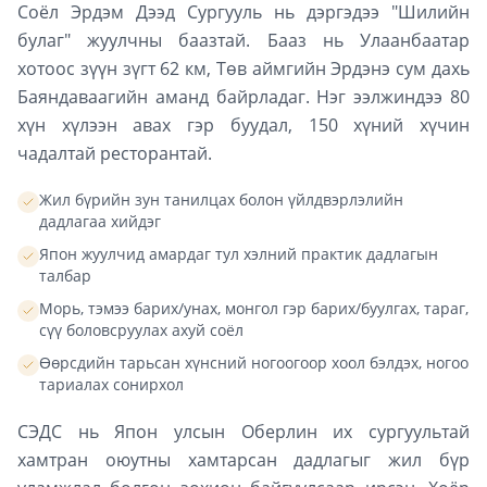
Соёл Эрдэм Дээд Сургууль нь дэргэдээ "Шилийн
булаг" жуулчны баазтай. Бааз нь Улаанбаатар
хотоос зүүн зүгт 62 км, Төв аймгийн Эрдэнэ сум дахь
Баяндаваагийн аманд байрладаг. Нэг ээлжиндээ 80
хүн хүлээн авах гэр буудал, 150 хүний хүчин
чадалтай ресторантай.
Жил бүрийн зун танилцах болон үйлдвэрлэлийн
дадлагаа хийдэг
Япон жуулчид амардаг тул хэлний практик дадлагын
талбар
Морь, тэмээ барих/унах, монгол гэр барих/буулгах, тараг,
сүү боловсруулах ахуй соёл
Өөрсдийн тарьсан хүнсний ногоогоор хоол бэлдэх, ногоо
тариалах сонирхол
СЭДС нь Япон улсын Оберлин их сургуультай
хамтран оюутны хамтарсан дадлагыг жил бүр