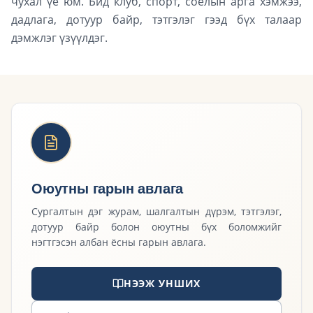
чухал үе юм. Бид клуб, спорт, соёлын арга хэмжээ,
дадлага, дотуур байр, тэтгэлэг гээд бүх талаар
дэмжлэг үзүүлдэг.
Оюутны гарын авлага
Сургалтын дэг журам, шалгалтын дүрэм, тэтгэлэг,
дотуур байр болон оюутны бүх боломжийг
нэгтгэсэн албан ёсны гарын авлага.
НЭЭЖ УНШИХ