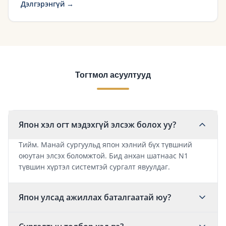
Дэлгэрэнгүй →
Тогтмол асуултууд
Япон хэл огт мэдэхгүй элсэж болох уу?
Тийм. Манай сургуульд япон хэлний бүх түвшний
оюутан элсэх боломжтой. Бид анхан шатнаас N1
түвшин хүртэл системтэй сургалт явуулдаг.
Япон улсад ажиллах баталгаатай юу?