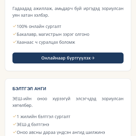
Гадаадад ажиллаж, амьдарч буй иргэдэд зориулсан
уян хатан хэлбэр.
100% онлайн сургалт
Бакалавр, магистрын зэрэг олгоно
Хаанаас ч суралцах боломж
Онлайнаар бүртгүүлэх
БЭЛТГЭЛ АНГИ
ЭЕШ-ийн оноо хүрээгүй элсэгчдэд зориулсан
хөтөлбөр.
1 жилийн бэлтгэл сургалт
ЭЕШ-д бэлтгэнэ
Оноо авсны дараа үндсэн ангид шилжинэ