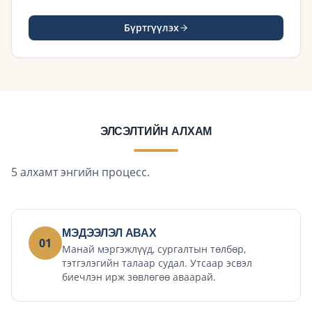
Бүртгүүлэх
ЭЛСЭЛТИЙН АЛХАМ
5 алхамт энгийн процесс.
МЭДЭЭЛЭЛ АВАХ
01
Манай мэргэжлүүд, сургалтын төлбөр,
тэтгэлэгийн талаар судал. Утсаар эсвэл
биечлэн ирж зөвлөгөө аваарай.