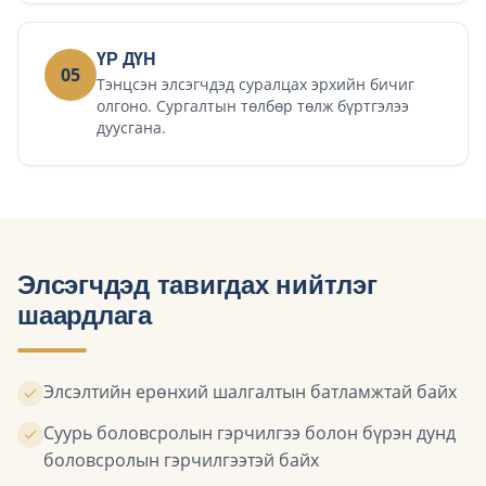
ҮР ДҮН
05
Тэнцсэн элсэгчдэд суралцах эрхийн бичиг
олгоно. Сургалтын төлбөр төлж бүртгэлээ
дуусгана.
Элсэгчдэд тавигдах нийтлэг
шаардлага
Элсэлтийн ерөнхий шалгалтын батламжтай байх
Суурь боловсролын гэрчилгээ болон бүрэн дунд
боловсролын гэрчилгээтэй байх