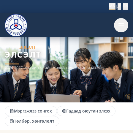
MN
JP
EN
|
|
Нүүр
ЭЛСЭЛТ
ЭЛСЭЛТ
2026-2027 оны хичээлийн жилийн элсэлтийн мэдээлэл.
Мэргэжлээ сонгох
Гадаад оюутан элсэх
Төлбөр, хөнгөлөлт