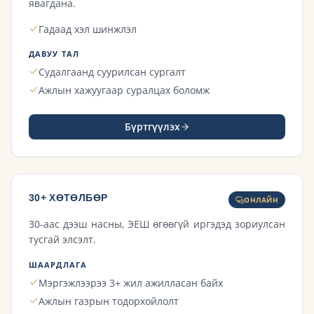
явагдана.
Гадаад хэл шинжлэл
ДАВУУ ТАЛ
Судалгаанд суурилсан сургалт
Ажлын хажуугаар суралцах боломж
Бүртгүүлэх
30+ ХӨТӨЛБӨР
ОНЛАЙН
30-аас дээш насны, ЭЕШ өгөөгүй иргэдэд зориулсан
тусгай элсэлт.
ШААРДЛАГА
Мэргэжлээрээ 3+ жил ажилласан байх
Ажлын газрын тодорхойлолт