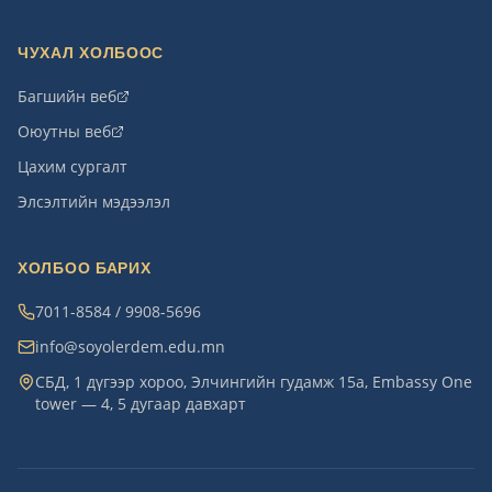
ЧУХАЛ ХОЛБООС
Багшийн веб
Оюутны веб
Цахим сургалт
Элсэлтийн мэдээлэл
ХОЛБОО БАРИХ
7011-8584 / 9908-5696
info@soyolerdem.edu.mn
СБД, 1 дүгээр хороо, Элчингийн гудамж 15а, Embassy One
tower — 4, 5 дугаар давхарт