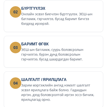
БҮРТГҮҮЛЭХ
02
Онлайн эсвэл биечлэн бүртгүүлэх. ЭЕШ-ын
батламж, гэрчилгээ, бусад баримт бичгээ
бэлдээд ирээрэй.
БАРИМТ ӨГӨХ
03
ЭЕШ-ын батламж, суурь боловсролын
гэрчилгээ, бүрэн дунд боловсролын
гэрчилгээ, бусад шаардагдах баримт.
ШАЛГАЛТ / ЯРИЛЦЛАГА
04
Зарим мэргэжлийн ангид нэмэлт шалгалт
эсвэл ярилцлага байж болно. Гадаадын
иргэн, дээд боловсролтой иргэн эссэ бичиж,
ярилцлагад орно.