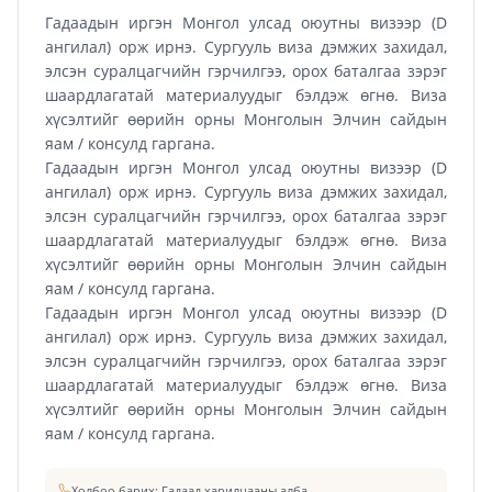
Гадаадын иргэн Монгол улсад оюутны визээр (D
ангилал) орж ирнэ. Сургууль виза дэмжих захидал,
элсэн суралцагчийн гэрчилгээ, орох баталгаа зэрэг
шаардлагатай материалуудыг бэлдэж өгнө. Виза
хүсэлтийг өөрийн орны Монголын Элчин сайдын
яам / консулд гаргана.
Гадаадын иргэн Монгол улсад оюутны визээр (D
ангилал) орж ирнэ. Сургууль виза дэмжих захидал,
элсэн суралцагчийн гэрчилгээ, орох баталгаа зэрэг
шаардлагатай материалуудыг бэлдэж өгнө. Виза
хүсэлтийг өөрийн орны Монголын Элчин сайдын
яам / консулд гаргана.
Гадаадын иргэн Монгол улсад оюутны визээр (D
ангилал) орж ирнэ. Сургууль виза дэмжих захидал,
элсэн суралцагчийн гэрчилгээ, орох баталгаа зэрэг
шаардлагатай материалуудыг бэлдэж өгнө. Виза
хүсэлтийг өөрийн орны Монголын Элчин сайдын
яам / консулд гаргана.
Холбоо барих: Гадаад харилцааны алба