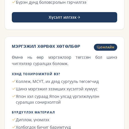
Бүрэн дунд боловсролын гэрчилгээ
Хүсэлт илгээх
МЭРГЭЖИЛ ХӨРВӨХ ХӨТӨЛБӨР
ОНЛАЙН
Өмнө нь өөр мэргэжлээр төгссөн бол шинэ
чиглэлээр суралцах боломж.
ХЭНД ТОХИРОМЖТОЙ ВЭ?
Коллеж, МСҮТ, их дээд сургууль төгсөгчид
Шинэ мэргэжил эзэмших хүсэлтэй хүмүүс
Япон хэл сураад Япон улсад үргэлжлүүлэн
суралцах сонирхолтой
БҮРДҮҮЛЭХ МАТЕРИАЛ
Диплом, үнэмлэх
Холбогдох бичиг баримтууд