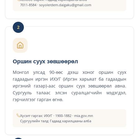
7011-8584 · soyolerdem.daigaku@gmail.com
2
Оршин суух зөвшөөрөл
Монгол улсад 90-өөс дээш хоног оршин суух
гадаадын иргэн ИХУГ (Иргэн харьяат ба гадаадын
иргэний газар)-аас оршин суух зөвшөөрөл авна.
Сургууль талаас элсэн суралцагчийн мэдэгдэл,
гэрчилгээг гарган өгнө.
Хүсэлт гаргах: ИХУГ · 1900-1882 · mia.gov.mn
Сургуулийн талд: Гадаад харилцааны алба