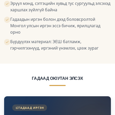
Эрүүл мэнд, сэтгэцийн хувьд тус сургуульд элсэхэд
харшлах зүйлгүй байна
Гадаадын иргэн болон дээд боловсролтой
Монгол улсын иргэн эссэ бичиж, ярилцлагад
орно
Бүрдүүлэх материал: ЭЕШ батламж,
гэрчилгээнүүд, иргэний үнэмлэх, цээж зураг
ГАДААД ОЮУТАН ЭЛСЭХ
ГАДААД ИРГЭН