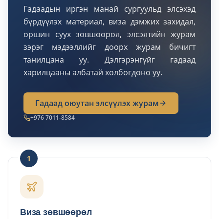
Гадаадын иргэн манай сургуульд элсэхэд
бүрдүүлэх материал, виза дэмжих захидал,
оршин суух зөвшөөрөл, элсэлтийн журам
зэрэг мэдээллийг доорх журам бичигт
танилцана уу. Дэлгэрэнгүйг гадаад
Гадаад оюутан элсүүлэх журам
+976 7011-8584
1
Виза зөвшөөрөл