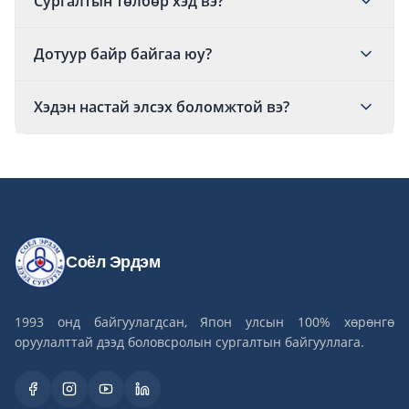
Сургалтын төлбөр хэд вэ?
Дотуур байр байгаа юу?
Хэдэн настай элсэх боломжтой вэ?
Соёл Эрдэм
1993 онд байгуулагдсан, Япон улсын 100% хөрөнгө
оруулалттай дээд боловсролын сургалтын байгууллага.