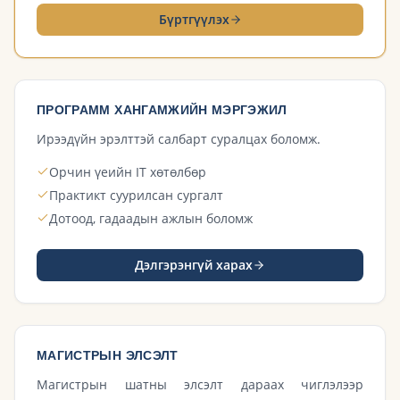
Бүртгүүлэх
ПРОГРАММ ХАНГАМЖИЙН МЭРГЭЖИЛ
Ирээдүйн эрэлттэй салбарт суралцах боломж.
Орчин үеийн IT хөтөлбөр
Практикт суурилсан сургалт
Дотоод, гадаадын ажлын боломж
Дэлгэрэнгүй харах
МАГИСТРЫН ЭЛСЭЛТ
Магистрын шатны элсэлт дараах чиглэлээр