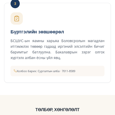
3
Бүртгэлийн зөвшөөрөл
БСШУС-ын яамны харьяа Боловсролын магадлан
итгэмжлэх төвөөр гадаад иргэний элсэлтийн бичиг
баримтыг батлуулна. Бакалаврын зэрэг олгох
хүртэлх албан ёсны үйл явц.
Холбоо барих: Сургалтын алба · 7011-8589
ТӨЛБӨР, ХӨНГӨЛӨЛТ