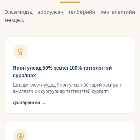
Элсэгчидэд зориулсан төлбөрийн хөнгөлөлтийн
нөхцөл.
Япон улсад 50% эсвэл 100% тэтгэлэгтэй
суралцах
Шилдэг оюутнуудад Япон улсын 30 гаруй хамтран
ажиллагч их сургуулиар тэтгэлэгтэй сургалт.
Дэлгэрэнгүй →